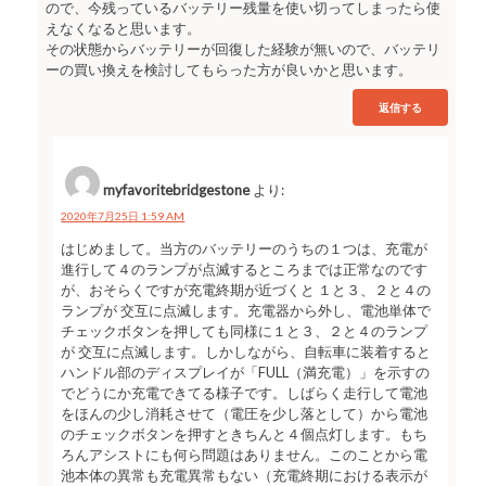
ので、今残っているバッテリー残量を使い切ってしまったら使
えなくなると思います。
その状態からバッテリーが回復した経験が無いので、バッテリ
ーの買い換えを検討してもらった方が良いかと思います。
返信する
myfavoritebridgestone
より:
2020年7月25日 1:59 AM
はじめまして。当方のバッテリーのうちの１つは、充電が
進行して４のランプが点滅するところまでは正常なのです
が、おそらくですが充電終期が近づくと １と３、２と４の
ランプが 交互に点滅します。充電器から外し、電池単体で
チェックボタンを押しても同様に１と３、２と４のランプ
が 交互に点滅します。しかしながら、自転車に装着すると
ハンドル部のディスプレイが「FULL（満充電）」を示すの
でどうにか充電できてる様子です。しばらく走行して電池
をほんの少し消耗させて（電圧を少し落として）から電池
のチェックボタンを押すときちんと４個点灯します。もち
ろんアシストにも何ら問題はありません。このことから電
池本体の異常も充電異常もない（充電終期における表示が