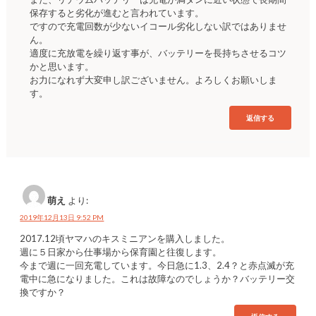
保存すると劣化が進むと言われています。
ですので充電回数が少ないイコール劣化しない訳ではありませ
ん。
適度に充放電を繰り返す事が、バッテリーを長持ちさせるコツ
かと思います。
お力になれず大変申し訳ございません。よろしくお願いしま
す。
返信する
萌え
より:
2019年12月13日 9:52 PM
2017.12頃ヤマハのキスミニアンを購入しました。
週に５日家から仕事場から保育園と往復します。
今まで週に一回充電しています。今日急に1.3、2.4？と赤点滅が充
電中に急になりました。これは故障なのでしょうか？バッテリー交
換ですか？