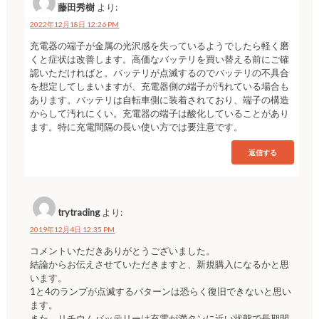
藤田秀樹
より:
2022年12月18日 12:26 PM
充電器の端子が金属の光沢感を失っているようでしたら軽く磨
くと症状は改善します。高価なバッテリを買い替える前にご確
認いただければと。バッテリが点滅するのでバッテリの不具合
を想定してしまいますが、充電器側の端子が汚れている場合も
あります。バッテリは自転車側に装着されており、端子の構造
からして汚れにくい。充電器の端子は酸化していることがあり
ます。特に充電間隔の長い使い方では要注意です。
返信する
trytrading
より:
2019年12月4日 12:35 PM
コメントいただきありがとうございました。
結論からお伝えさせていただきますと、新規購入になるかと思
います。
1と4のランプが点滅するパターンは恐らく復旧できないと思い
ます。
また、リチウムバッテリーは充電が満タンに近い状態で長期間