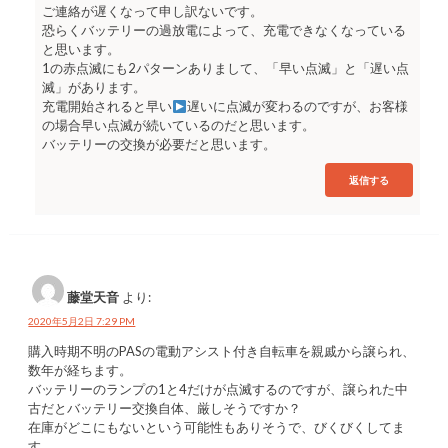
ご連絡が遅くなって申し訳ないです。
恐らくバッテリーの過放電によって、充電できなくなっている
と思います。
1の赤点滅にも2パターンありまして、「早い点滅」と「遅い点
滅」があります。
充電開始されると早い
遅いに点滅が変わるのですが、お客様
の場合早い点滅が続いているのだと思います。
バッテリーの交換が必要だと思います。
返信する
藤堂天音
より:
2020年5月2日 7:29 PM
購入時期不明のPASの電動アシスト付き自転車を親戚から譲られ、
数年が経ちます。
バッテリーのランプの1と4だけが点滅するのですが、譲られた中
古だとバッテリー交換自体、厳しそうですか？
在庫がどこにもないという可能性もありそうで、びくびくしてま
す。