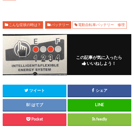
こんな症状の時は？
バッテリー
電動自転車バッテリー 修理
この記事が気に入ったら
いいねしよう！
ツイート
シェア
はてブ
Pocket
feedly