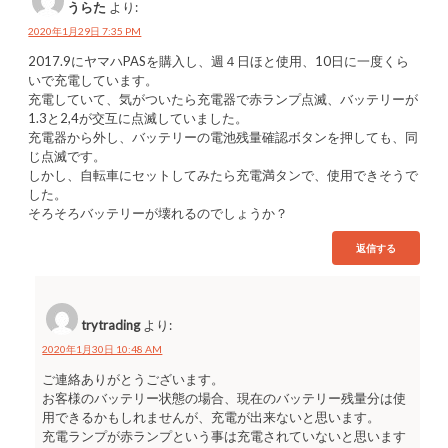
うらた
より:
2020年1月29日 7:35 PM
2017.9にヤマハPASを購入し、週４日ほと使用、10日に一度くら
いで充電しています。
充電していて、気がついたら充電器で赤ランプ点滅、バッテリーが
1.3と2,4が交互に点滅していました。
充電器から外し、バッテリーの電池残量確認ボタンを押しても、同
じ点滅です。
しかし、自転車にセットしてみたら充電満タンで、使用できそうで
した。
そろそろバッテリーが壊れるのでしょうか？
返信する
trytrading
より:
2020年1月30日 10:48 AM
ご連絡ありがとうございます。
お客様のバッテリー状態の場合、現在のバッテリー残量分は使
用できるかもしれませんが、充電が出来ないと思います。
充電ランプが赤ランプという事は充電されていないと思います