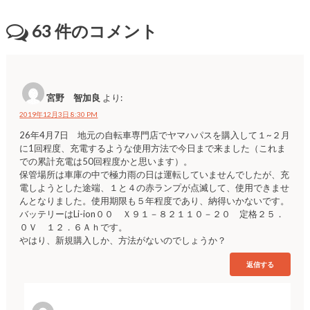
63
件のコメント
宮野 智加良
より:
2019年12月3日 8:30 PM
26年4月7日 地元の自転車専門店でヤマハパスを購入して１~２月
に1回程度、充電するような使用方法で今日まで来ました（これま
での累計充電は50回程度かと思います）。
保管場所は車庫の中で極力雨の日は運転していませんでしたが、充
電しようとした途端、１と４の赤ランプが点滅して、使用できませ
んとなりました。使用期限も５年程度であり、納得いかないです。
バッテリーはLi-ion００ Ｘ９１－８２１１０－２０ 定格２５．
０Ｖ １２．６Ａｈです。
やはり、新規購入しか、方法がないのでしょうか？
返信する