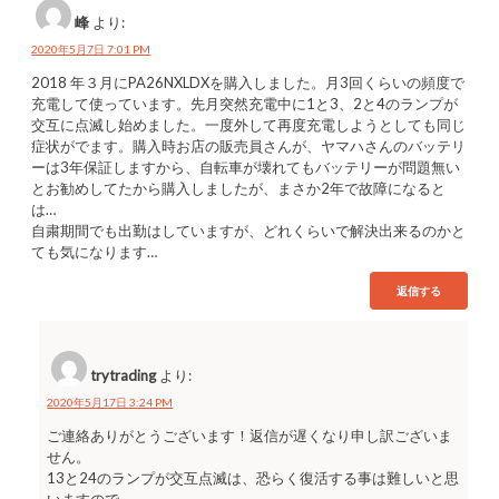
峰
より:
2020年5月7日 7:01 PM
2018 年３月にPA26NXLDXを購入しました。月3回くらいの頻度で
充電して使っています。先月突然充電中に1と3、2と4のランプが
交互に点滅し始めました。一度外して再度充電しようとしても同じ
症状がでます。購入時お店の販売員さんが、ヤマハさんのバッテリ
ーは3年保証しますから、自転車が壊れてもバッテリーが問題無い
とお勧めしてたから購入しましたが、まさか2年で故障になると
は…
自粛期間でも出勤はしていますが、どれくらいで解決出来るのかと
ても気になります…
返信する
trytrading
より:
2020年5月17日 3:24 PM
ご連絡ありがとうございます！返信が遅くなり申し訳ございま
せん。
13と24のランプが交互点滅は、恐らく復活する事は難しいと思