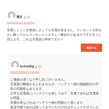
博文
より:
2020年3月3日 10:10 PM
充電しょうと充電器にさしても充電出来ません。コンセントの先を
少し触ってからコンセントにさすと一瞬反応があるのですがすぐに
消えます。これは充電器の寿命ですか？
返信する
trytrading
より:
2020年3月20日 11:38 AM
ご連絡が遅くなり申し訳ございません。
充電器の断線かもしれませんが、バッテリー側の接触部分の不
良の可能性もあります。
正常な充電器にバッテリーを刺してみて、充電できれば充電器
が問題。
充電出来なければバッテリー側が問題かと思います。
来店可能であれば持ってきていただければチェックさせていた