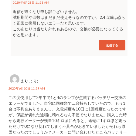
2020年6月28日 11:53 AM
返信が遅くなり申し訳ございません。
試用期間や回数はまだまだ使えそうなのですが、2.4点滅は恐ら
く正常に復帰しないエラーだと思います。
このあたりは当たり外れもあるので、交換が必要になってくる
かと思います。
返信する
えり
より:
2020年6月10日 11:59 AM
この度使用して2年半で1と4のランプが点滅するバッテリー交換の
エラーがでました。自宅に同種類で二台持ちしていたので、もう1
台は不具合ありませんし、充電頻度も10日に1回程度だったのです
が、保証が切れた途端に壊れるなん不便でなりません。購入した時
から走行メーターが残量10キロ頃にぬると、途端に1キロほど走っ
ただけで0になり切れてしまう不具合がおきていましたがそれも原
因だったのでしょうか？メーカーに問い合わせたところバッテリー