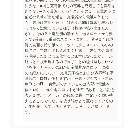
池を使い回しているため電池毎の充放電回数は遥か
に少ない■同じ充電器で別の電池を充電しても異常は
起きない■ごく最近わかったことその１＝充電終期に
前述の異常が出た場合、充電器から電池を外して
も、電池は電圧が高いしばらくの間は異常な表示を
しばらく記憶している様子（想像の域を出ません
が）。その２＝電池側の端子の＋極スロットから数
えて2番目と3番目のスロットに対し、名刺または同
質の表面を持つ紙をスロットに少しきついくらいの
厚さにして数回出し入れをくり返し、内部の金属片
を掃除したあとに充電すると正常になったが、日が
経つと再度出現するので同じことの繰り返し。(ヤス
リを使うとお互いの細かい金属片がスロットに残る
ので絶対にしない！ 充電完了検出および表示部も不
具合の可能性がありますが、充電・アシスト・自転
車側でのFULL表示ができているのは内部の電池本
体・+極、－極の両スロットが正常であることの証と
考えます。）メーカーの勧めに乗って危うく買い替
えるところでした。今後状態がどう変わっていくの
か半分楽しみでもあります。 よろしくお願いしま
す。