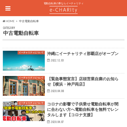
電動自転車の事ならイーチャリティ
HOME
中古電動自転車
CATEGORY
中古電動自転車
イーチャリティについて
沖縄にイーチャリティ那覇店がオープン
2022.12.03
イーチャリティについて
【緊急事態宣言】店頭営業自粛のお知ら
せ【横浜・神戸両店】
2020.04.08
イーチャリティについて
コロナの影響で子供乗せ電動自転車が間
に合わない方へ電動自転車を無料でレン
タルします【コロナ支援】
2020.04.07