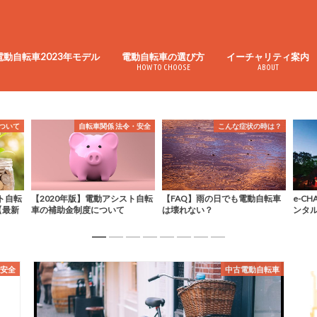
電動自転車2023年モデル
電動自転車の選び方
イーチャリティ案内
HOW TO CHOOSE
ABOUT
令・安全
こんな症状の時は？
イーチャリティについて
ト自転
【FAQ】雨の日でも電動自転車
e-CHARItyがONWA Festivalでレ
【子供
は壊れない？
ンタル電動自転車を提供
めの
・安全
中古電動自転車