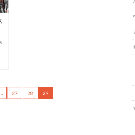
く
笑
…
27
28
29