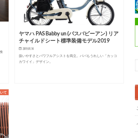
ヤマハ PAS Babby un (パスバビーアン) リア
チャイルドシート標準装備モデル2019
2019.01.14
検
扱いやすさとパワフルアシストを両立。パパもうれしい「カッコ
カワイイ」デザイン。
ついて