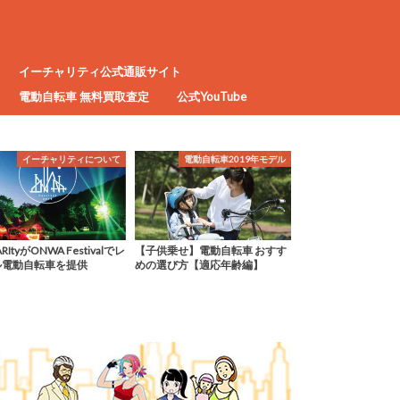
イーチャリティ公式通販サイト
電動自転車 無料買取査定
公式YouTube
電動自転車2019年モデル
バッテリー
イーチャリ
乗せ】電動自転車 おすす
新品同様で安い！電動自転車用
中古電動自転車のリ
選び方【適応年齢編】
リフレッシュバッテリー
の中を良くしたい