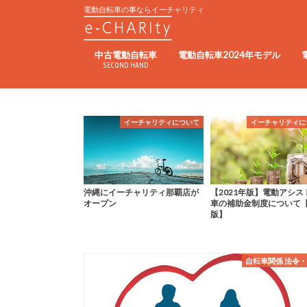
電動自転車の事ならイーチャリティ
中古電動自転車
電動自転車2024年モデル
SECOND HAND
イーチャリティについて
イーチャリティについて
自転車関係 法
チャリティ那覇店が
【2021年版】電動アシスト自転
【2020年版】電動アシス
車の補助金制度について【最新
車の補助金制度について
版】
自転車関係 法令