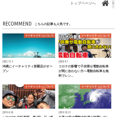
トップページへ
RECOMMEND
こちらの記事も人気です。
イーチャリティについて
イーチャリティについて
2022.12.3
2020.4.7
沖縄にイーチャリティ那覇店がオー
コロナの影響で子供乗せ電動自転車
プン
が間に合わない方へ電動自転車を無
料でレン…
イーチャリティについて
イーチャリティについて
2019.4.30
2019.10.13