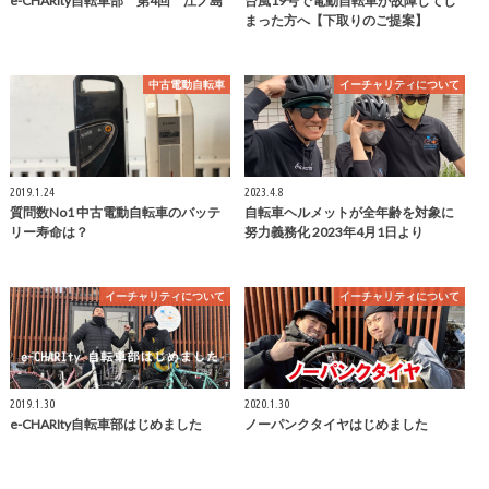
e-CHARIty自転車部 第4回 江ノ島
台風19号で電動自転車が故障してし
まった方へ【下取りのご提案】
中古電動自転車
イーチャリティについて
2019.1.24
2023.4.8
質問数No1 中古電動自転車のバッテ
自転車ヘルメットが全年齢を対象に
リー寿命は？
努力義務化 2023年4月1日より
イーチャリティについて
イーチャリティについて
2019.1.30
2020.1.30
e-CHARIty自転車部はじめました
ノーパンクタイヤはじめました