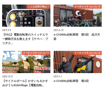
こんな症状の時は？
イーチャリティについて
2019.9.9
2019.6.10
【FAQ】電動自転車のスイッチエラ
e-CHARIty自転車部 第5回 品川方
ー解除方法を教えます【ヤマハ・ブ
面
リヂス…
イーチャリティについて
イーチャリティについて
2020.10.21
2019.3.1
【サイクルボール】かすいち＆かす
e-CHARIty自転車部 第2回
みがうらRideVillage【電動自転…