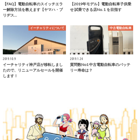
【FAQ】電動自転車のスイッチエラ
【2019年モデル】電動自転車子供乗
ー解除方法を教えます【ヤマハ・ブ
せ 試乗できる店No.１を目指す
リヂス…
イーチャリティについて
中古電動自転車
2019.10.9
2019.1.24
イーチャリティ神戸店が移転しまし
質問数No1 中古電動自転車のバッテ
たので、リニューアルセールを開催
リー寿命は？
します！