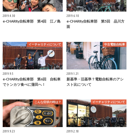
2019.4.30
2019.6.10
e-CHARIty自転車部 第4回 江ノ島
e-CHARIty自転車部 第5回 品川方
面
イーチャリティについて
中古電動自転車
2019.9.5
2019.1.21
e-CHARIty自転車部 第6回 自転車
新基準・旧基準？電動自転車のアシ
でトンカツ食べに蒲田へ！
スト比について
こんな症状の時は？
イーチャリティについて
2019.9.23
2019.2.18