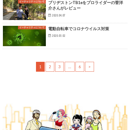
イーチャリティについて
ブリヂストンTB1eをプロライダーの菅洋
介さんがレビュー
2020.04.07
イーチャリティについて
電動自転車でコロナウイルス対策
2020.03.02
1
2
3
…
6
>