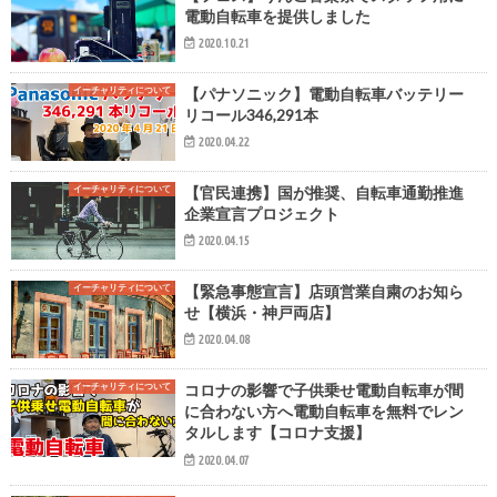
電動自転車を提供しました
2020.10.21
イーチャリティについて
【パナソニック】電動自転車バッテリー
リコール346,291本
2020.04.22
イーチャリティについて
【官民連携】国が推奨、自転車通勤推進
企業宣言プロジェクト
2020.04.15
イーチャリティについて
【緊急事態宣言】店頭営業自粛のお知ら
せ【横浜・神戸両店】
2020.04.08
イーチャリティについて
コロナの影響で子供乗せ電動自転車が間
に合わない方へ電動自転車を無料でレン
タルします【コロナ支援】
2020.04.07