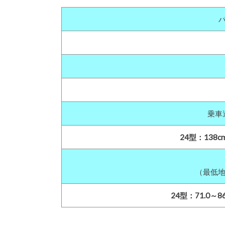
バ
乗車
24型：138c
（最低
24型：71.0～86