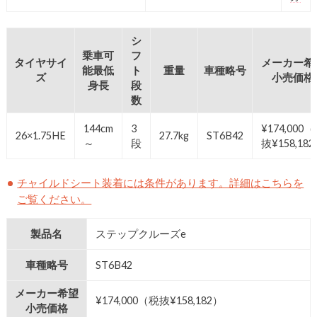
シ
乗車可
フ
タイヤサイ
メーカー希
能最低
ト
重量
車種略号
ズ
小売価格
身長
段
数
144cm
3
¥174,000
（
26×1.75HE
27.7kg
ST6B42
～
段
抜¥158,18
チャイルドシート装着には条件があります。詳細はこちらを
ご覧ください。
製品名
ステップクルーズe
車種略号
ST6B42
メーカー希望
¥174,000（税抜¥158,182）
小売価格