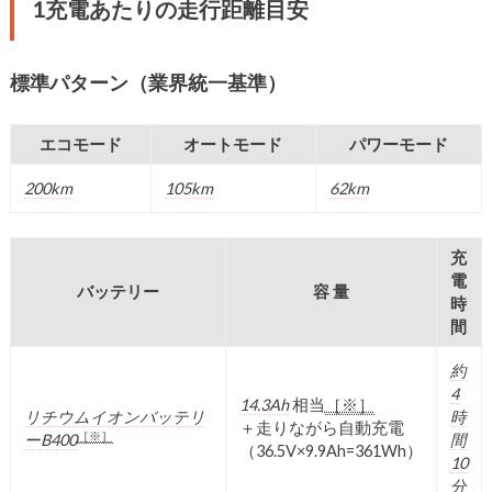
1充電あたりの走行距離目安
標準パターン（業界統一基準）
エコモード
オートモード
パワーモード
200km
105km
62km
充
電
バッテリー
容 量
時
間
約
4
14.3Ah
相当
［※］
リチウムイオンバッテリ
時
＋走りながら自動充電
［※］
ー
B400
間
（36.5V×9.9Ah=361Wh）
10
分