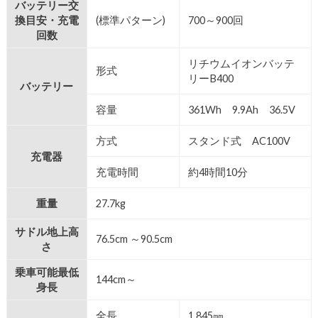
バッテリー交
換目安・充電
(標準パターン)
700～900回
回数
リチウムイオンバッテ
形式
リーB400
バッテリー
容量
361Wh 9.9Ah 36.5V
方式
スタンド式 AC100V
充電器
充電時間
約4時間10分
重量
27.7kg
サドル地上高
76.5cm ～90.5cm
さ
乗車可能最低
144cm～
身長
全長
1,845㎜