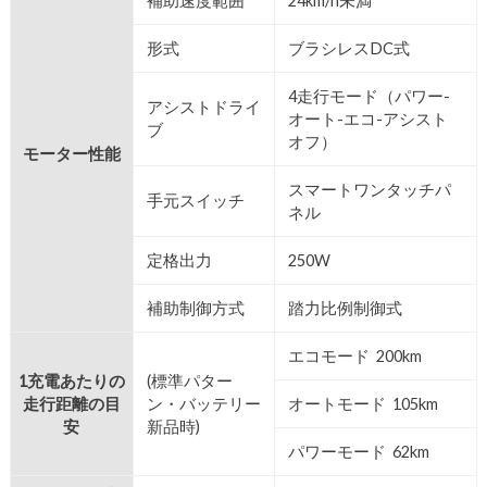
補助速度範囲
24km/h未満
形式
ブラシレスDC式
4走行モード（パワー-
アシストドライ
オート-エコ-アシスト
ブ
オフ）
モーター性能
スマートワンタッチパ
手元スイッチ
ネル
定格出力
250W
補助制御方式
踏力比例制御式
エコモード 200km
1充電あたりの
(標準パター
走行距離の目
ン・バッテリー
オートモード 105km
安
新品時)
パワーモード 62km