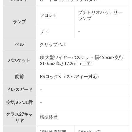
プチトリオバッテリー
フロント
ランプ
ランプ
リア
–
ベル
グリップベル
鉄 大型ワイヤーバスケット 幅46.5cm×奥行
バスケット
31.0cm×高さ17.2cm（上面）
錠前
BSロック8 （スペアキー対応）
ドレスガード
–
空気ミハル君
–
クラス27キャ
標準装備
リヤ