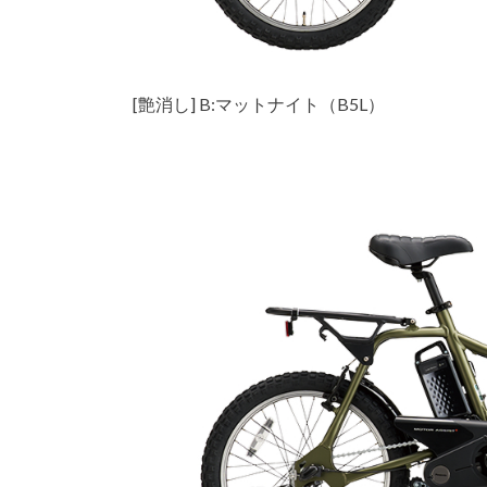
[艶消し] B:マットナイト（B5L）