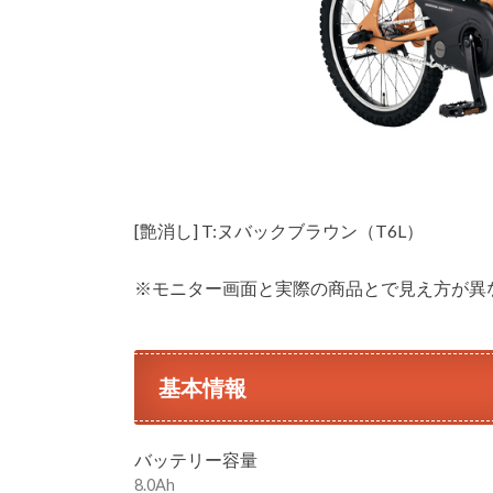
[艶消し] T:ヌバックブラウン（T6L）
※モニター画面と実際の商品とで見え方が異
基本情報
バッテリー容量
8.0Ah