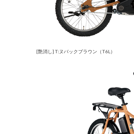
[艶消し] T:ヌバックブラウン（T6L）