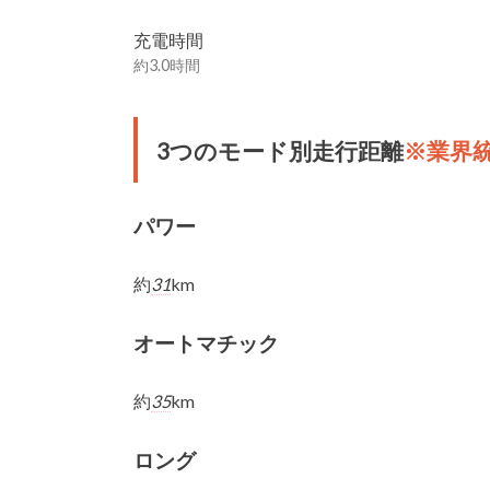
充電時間
約3.0時間
3つのモード別走行距離
※業界
パワー
約
31
km
オートマチック
約
35
km
ロング