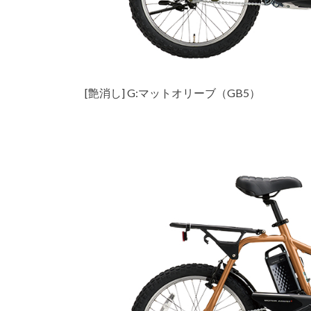
[艶消し] G:マットオリーブ（GB5）