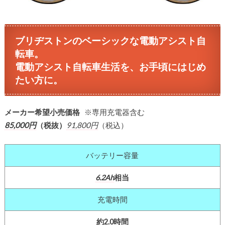
ブリヂストンのベーシックな電動アシスト自
転車。
電動アシスト自転車生活を、お手頃にはじめ
たい方に。
メーカー希望小売価格
※専用充電器含む
85,000円
（税抜）
91,800円
（税込）
バッテリー容量
6.2Ah
相当
充電時間
約2.0時間