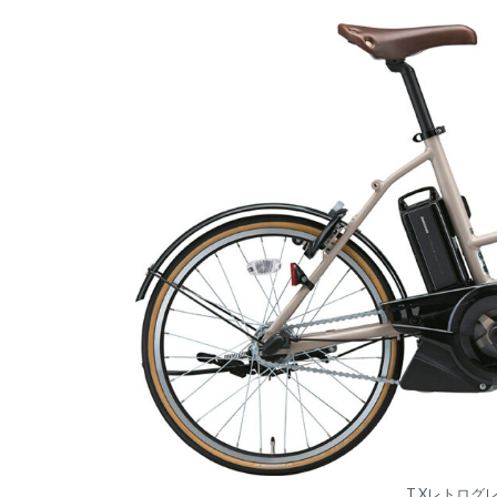
T.Xレトロ