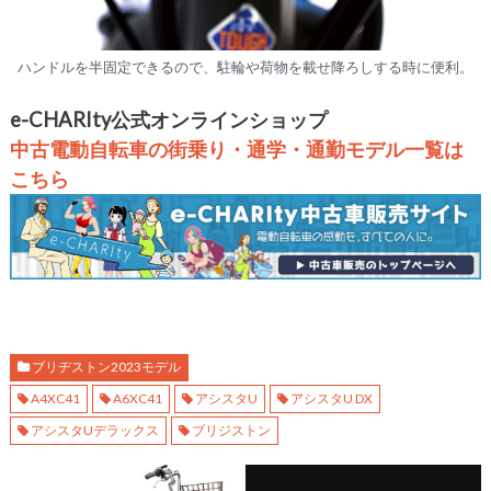
ハンドルを半固定できるので、駐輪や荷物を載せ降ろしする時に便利。
e-CHARIty公式オンラインショップ
中古電動自転車の街乗り・通学・通勤モデル一覧は
こちら
ブリヂストン2023モデル
A4XC41
A6XC41
アシスタU
アシスタU DX
アシスタUデラックス
ブリジストン