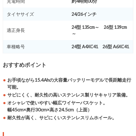
充電時間
約4時間00分
タイヤサイズ
24/26インチ
24型 135cm～ 26型 139cm
適正身長
～
車種略号
24型 A4XC41 26型 A6XC41
おすすめポイント
お手頃ながら15.4Ahの大容量バッテリーモデルで長距離走行
可能。
サビにくく、耐久性の高いステンレス製リヤキャリア装備。
オシャレで使いやすい幅広ワイヤーバスケット。
幅45cm×奥行30cm×高さ24.5cm（上面）
耐久性が高く、サビにくいステンレスリムホイール。