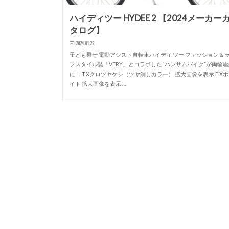
ハイディツー HYDEE 2 【2024メーカー
タログ】
2024.01.22
子ども乗せ 電動アシスト自転車ハイディ ツー ファッション＆
フスタイル誌「VERY」とコラボした“ハンサムバイク”が両輪
に！ T.Xクロツヤケシ（ツヤ消しカラー） 拡大画像を表示 E.X
イト 拡大画像を表示 …