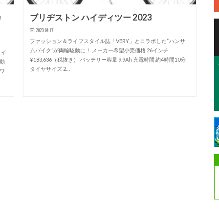
カ
ブリヂストン ハイディツー 2023
2023.04.17
ファッション＆ライフスタイル誌「VERY」とコラボした“ハンサ
ムバイク”が両輪駆動に！ メーカー希望小売価格 26インチ
ライ
¥183,636（税抜き） バッテリー容量 9.9Ah 充電時間 約4時間10分
駆動
タイヤサイズ 2…
ホワ