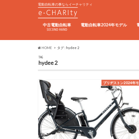
電動自転車の事ならイーチャリティ
中古電動自転車
電動自転車2024年モデル
SECOND HAND
HOME
タグ : hydee 2
TAG
hydee 2
ブリヂストン2024年